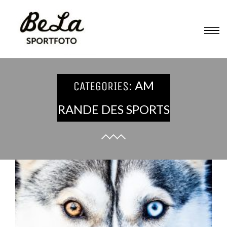
AM
CATEGORIES:
RANDE DES SPORTS