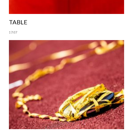
TABLE
17:07