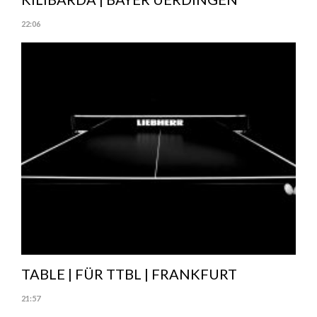
22:06
TABLE | FÜR TTBL | FRANKFURT
21:57