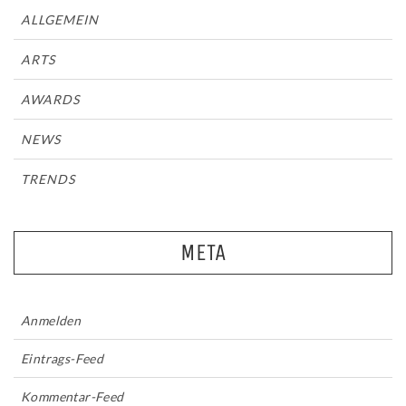
ALLGEMEIN
ARTS
AWARDS
NEWS
TRENDS
META
Anmelden
Eintrags-Feed
Kommentar-Feed