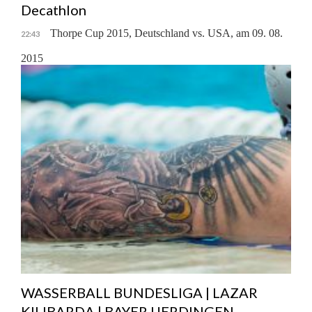
Decathlon
Thorpe Cup 2015, Deutschland vs. USA, am 09. 08.
22:43
2015
WASSERBALL BUNDESLIGA | LAZAR
KILIBARDA | BAYER UERDINGEN