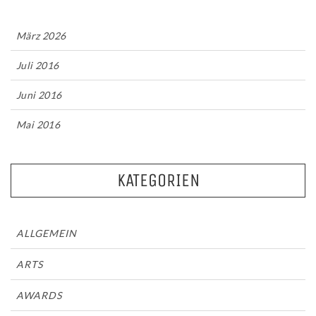
März 2026
Juli 2016
Juni 2016
Mai 2016
KATEGORIEN
ALLGEMEIN
ARTS
AWARDS