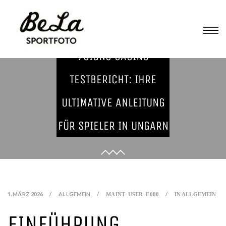
7SIGNS CASINO
TESTBERICHT: IHRE
ULTIMATIVE ANLEITUNG
FÜR SPIELER IN UNGARN
ALLGEMEIN
1. MÄRZ 2026
ALLGEMEIN
MAINT_USER_E080
IN ALLGEMEIN
EINFÜHRUNG