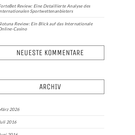
ForteBet Review: Eine Detaillierte Analyse des
Internationalen Sportwettenanbieters
Slotuna Review: Ein Blick auf das Internationale
Online-Casino
NEUESTE KOMMENTARE
ARCHIV
März 2026
Juli 2016
Juni 2016