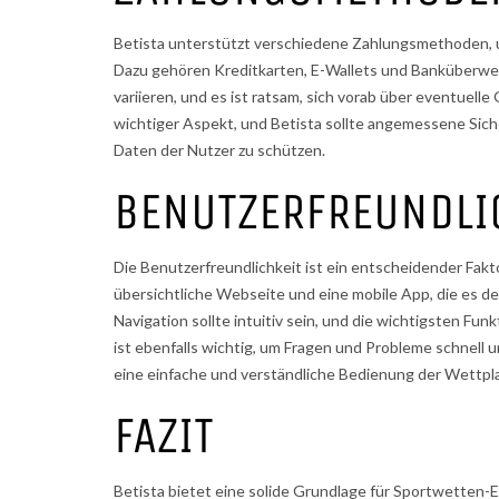
Betista unterstützt verschiedene Zahlungsmethoden, u
Dazu gehören Kreditkarten, E-Wallets und Banküberwe
variieren, und es ist ratsam, sich vorab über eventuelle
wichtiger Aspekt, und Betista sollte angemessene Sic
Daten der Nutzer zu schützen.
BENUTZERFREUNDLI
Die Benutzerfreundlichkeit ist ein entscheidender Fakto
übersichtliche Webseite und eine mobile App, die es 
Navigation sollte intuitiv sein, und die wichtigsten Fun
ist ebenfalls wichtig, um Fragen und Probleme schnell 
eine einfache und verständliche Bedienung der Wettpl
FAZIT
Betista bietet eine solide Grundlage für Sportwetten-E