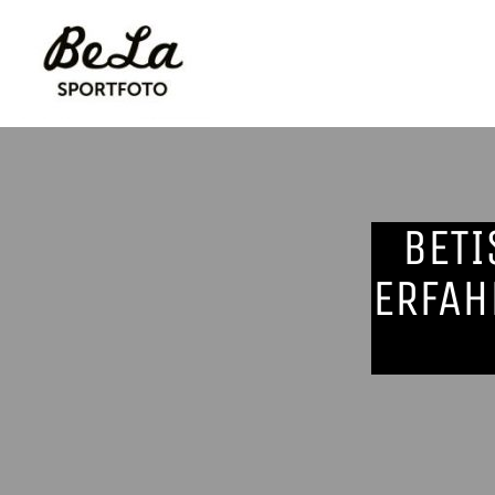
BETI
ERFAH