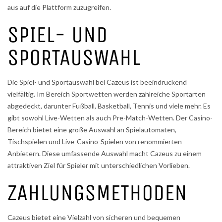
aus auf die Plattform zuzugreifen.
SPIEL- UND
SPORTAUSWAHL
Die Spiel- und Sportauswahl bei Cazeus ist beeindruckend
vielfältig. Im Bereich Sportwetten werden zahlreiche Sportarten
abgedeckt, darunter Fußball, Basketball, Tennis und viele mehr. Es
gibt sowohl Live-Wetten als auch Pre-Match-Wetten. Der Casino-
Bereich bietet eine große Auswahl an Spielautomaten,
Tischspielen und Live-Casino-Spielen von renommierten
Anbietern. Diese umfassende Auswahl macht Cazeus zu einem
attraktiven Ziel für Spieler mit unterschiedlichen Vorlieben.
ZAHLUNGSMETHODEN
Cazeus bietet eine Vielzahl von sicheren und bequemen