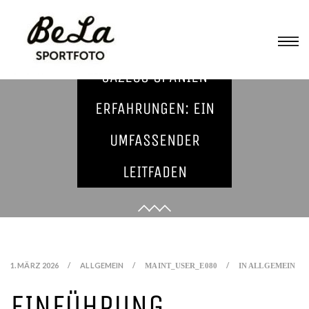
CAZEUS SPANIEN
ERFAHRUNGEN: EIN
UMFASSENDER
LEITFADEN
ALLGEMEIN
1. MÄRZ 2026
ALLGEMEIN
MAINT_USER_E080
IN ALLGEMEIN
EINFÜHRUNG