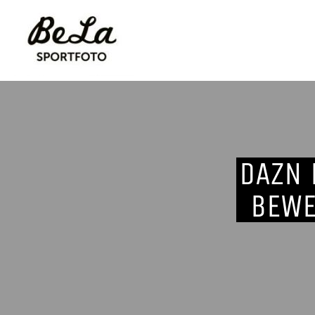
DAZN 
BEWE