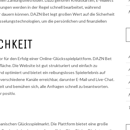
emen Zahlungsmethoden. Dazu gehören Kreditkarten, E-Wallets
lungen werden in der Regel schnell bearbeitet, während
 dauern können. DAZN Bet legt großen Wert auf die Sicherheit
elungstechnologien, um die persönlichen und finanziellen
CHKEIT
or für den Erfolg einer Online-Glücksspielplattform. DAZN Bet
läche. Die Website ist gut strukturiert und einfach zu
nd optimiert und bietet ein reibungsloses Spielerlebnis auf
erschiedene Kanäle erreichbar, darunter E-Mail und Live-Chat.
ereit und bemühen sich, alle Anfragen schnell zu beantworten.
 positiv.
nischen Glücksspielmarkt. Die Plattform bietet eine große