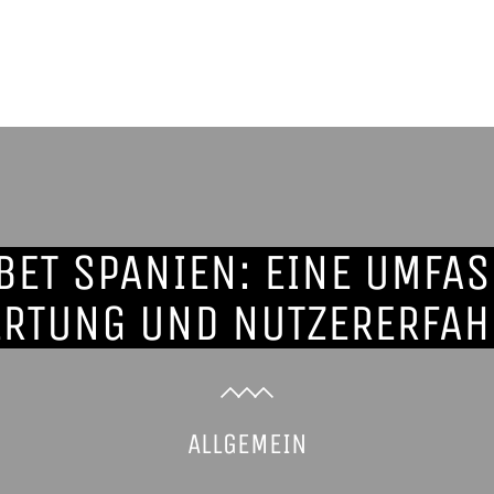
BET SPANIEN: EINE UMFA
RTUNG UND NUTZERERFA
ALLGEMEIN