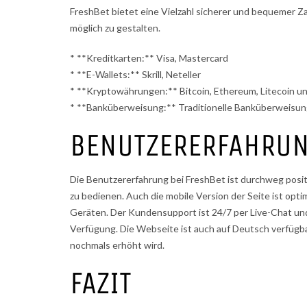
FreshBet bietet eine Vielzahl sicherer und bequemer 
möglich zu gestalten.
* **Kreditkarten:** Visa, Mastercard
* **E-Wallets:** Skrill, Neteller
* **Kryptowährungen:** Bitcoin, Ethereum, Litecoin u
* **Banküberweisung:** Traditionelle Banküberweisu
BENUTZERERFAHRU
Die Benutzererfahrung bei FreshBet ist durchweg positi
zu bedienen. Auch die mobile Version der Seite ist optim
Geräten. Der Kundensupport ist 24/7 per Live-Chat und
Verfügung. Die Webseite ist auch auf Deutsch verfügbar
nochmals erhöht wird.
FAZIT