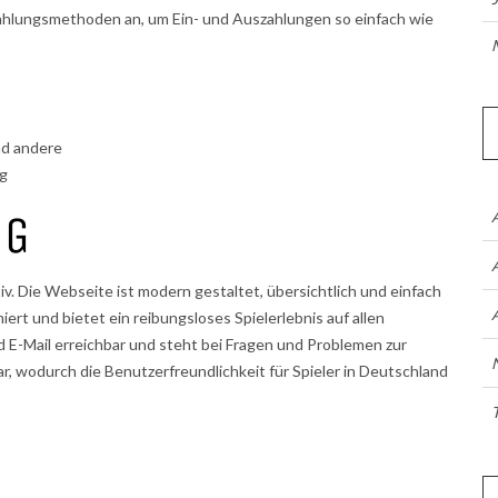
Zahlungsmethoden an, um Ein- und Auszahlungen so einfach wie
nd andere
ng
NG
v. Die Webseite ist modern gestaltet, übersichtlich und einfach
iert und bietet ein reibungsloses Spielerlebnis auf allen
 E-Mail erreichbar und steht bei Fragen und Problemen zur
, wodurch die Benutzerfreundlichkeit für Spieler in Deutschland