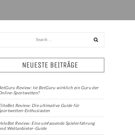
NEUESTE BEITRÄGE
BetGuru Review: Ist BetGuru wirklich ein Guru der
Online-Sportwetten?
EliteBet Review: Die ultimative Guide für
Sportwetten-Enthusiasten
VeloBet Review: Eine umfassende Spielerfahrung
und Wettanbieter-Guide