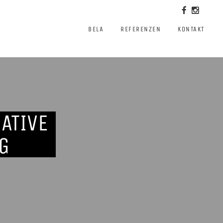
BELA
REFERENZEN
KONTAKT
ATIVE
G