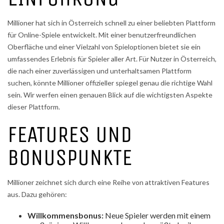
Millioner hat sich in Österreich schnell zu einer beliebten Plattform
für Online-Spiele entwickelt. Mit einer benutzerfreundlichen
Oberfläche und einer Vielzahl von Spieloptionen bietet sie ein
umfassendes Erlebnis für Spieler aller Art. Für Nutzer in Österreich,
die nach einer zuverlässigen und unterhaltsamen Plattform
suchen, könnte
Millioner offizieller spiegel
genau die richtige Wahl
sein. Wir werfen einen genauen Blick auf die wichtigsten Aspekte
dieser Plattform.
FEATURES UND
BONUSPUNKTE
Millioner zeichnet sich durch eine Reihe von attraktiven Features
aus. Dazu gehören:
Willkommensbonus:
Neue Spieler werden mit einem