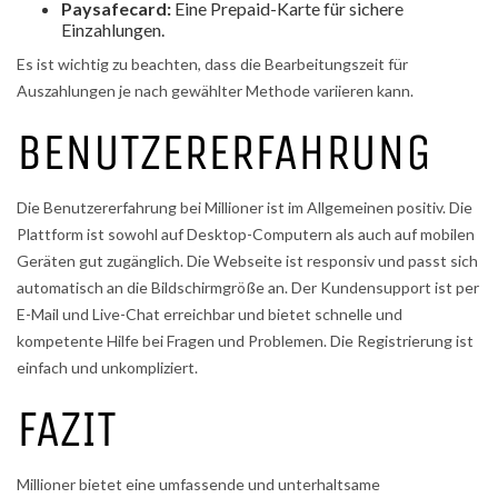
Paysafecard:
Eine Prepaid-Karte für sichere
Einzahlungen.
Es ist wichtig zu beachten, dass die Bearbeitungszeit für
Auszahlungen je nach gewählter Methode variieren kann.
BENUTZERERFAHRUNG
Die Benutzererfahrung bei Millioner ist im Allgemeinen positiv. Die
Plattform ist sowohl auf Desktop-Computern als auch auf mobilen
Geräten gut zugänglich. Die Webseite ist responsiv und passt sich
automatisch an die Bildschirmgröße an. Der Kundensupport ist per
E-Mail und Live-Chat erreichbar und bietet schnelle und
kompetente Hilfe bei Fragen und Problemen. Die Registrierung ist
einfach und unkompliziert.
FAZIT
Millioner bietet eine umfassende und unterhaltsame