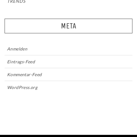
TRENDS
META
Anmelden
Eintrags-Feed
Kommentar-Feed
WordPress.org