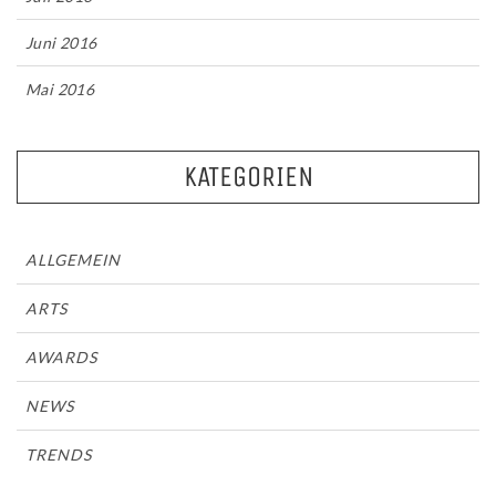
Juni 2016
Mai 2016
KATEGORIEN
ALLGEMEIN
ARTS
AWARDS
NEWS
TRENDS