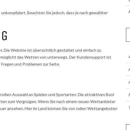
 unkompliziert. Beachten Sie jedoch, dass je nach gewählter
NG
. Die Website ist übersichtlich gestaltet und einfach zu
 ermöglicht das Wetten von unterwegs. Der Kundensupport ist
i Fragen und Problemen zur Seite.
 großen Auswahl an Spielen und Sportarten. Die attraktiven Boni
etten zum Vergnügen. Wenn Sie nach einem neuen Wettanbieter
uer ansehen. Hier im Land können Sie von tollen Wettangeboten