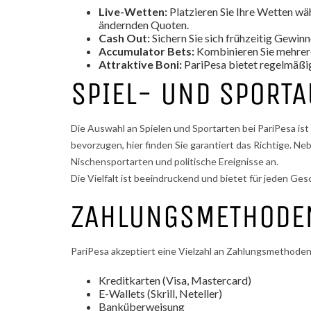
Live-Wetten:
Platzieren Sie Ihre Wetten wäh
ändernden Quoten.
Cash Out:
Sichern Sie sich frühzeitig Gewinn
Accumulator Bets:
Kombinieren Sie mehrer
Attraktive Boni:
PariPesa bietet regelmäßig
SPIEL- UND SPORT
Die Auswahl an Spielen und Sportarten bei PariPesa ist r
bevorzugen, hier finden Sie garantiert das Richtige. N
Nischensportarten und politische Ereignisse an.
Die Vielfalt ist beeindruckend und bietet für jeden Ge
ZAHLUNGSMETHODE
PariPesa akzeptiert eine Vielzahl an Zahlungsmethoden
Kreditkarten (Visa, Mastercard)
E-Wallets (Skrill, Neteller)
Banküberweisung