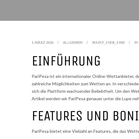
1. MÄRZ 2026
ALLGEMEIN
MAINT_USER_E080
IN
EINFÜHRUNG
PariPesa ist ein internationaler Online-Wettanbieter, d
zahlreiche Möglichkeiten zum Wetten an. In verschieden
sich die Plattform wachsender Beliebtheit. Um den We
Artikel werden wir PariPesa genauer unter die Lupe n
FEATURES UND BONI
PariPesa bietet eine Vielzahl an Features, die das We