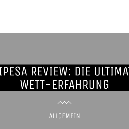
IPESA REVIEW: DIE ULTIMA
WETT-ERFAHRUNG
ALLGEMEIN