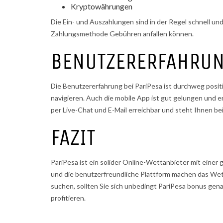
Kryptowährungen
Die Ein- und Auszahlungen sind in der Regel schnell und
Zahlungsmethode Gebühren anfallen können.
BENUTZERERFAHRU
Die Benutzererfahrung bei PariPesa ist durchweg positiv
navigieren. Auch die mobile App ist gut gelungen und
per Live-Chat und E-Mail erreichbar und steht Ihnen be
FAZIT
PariPesa ist ein solider Online-Wettanbieter mit einer
und die benutzerfreundliche Plattform machen das W
suchen, sollten Sie sich unbedingt
PariPesa bonus
gena
profitieren.