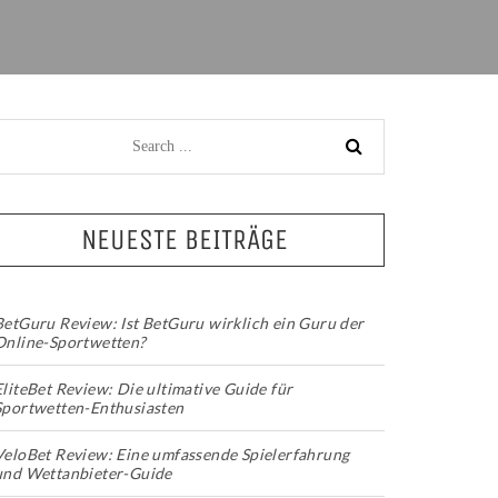
NEUESTE BEITRÄGE
BetGuru Review: Ist BetGuru wirklich ein Guru der
Online-Sportwetten?
EliteBet Review: Die ultimative Guide für
Sportwetten-Enthusiasten
VeloBet Review: Eine umfassende Spielerfahrung
und Wettanbieter-Guide