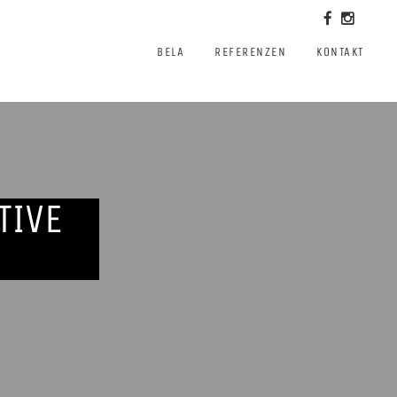
BELA
REFERENZEN
KONTAKT
TIVE