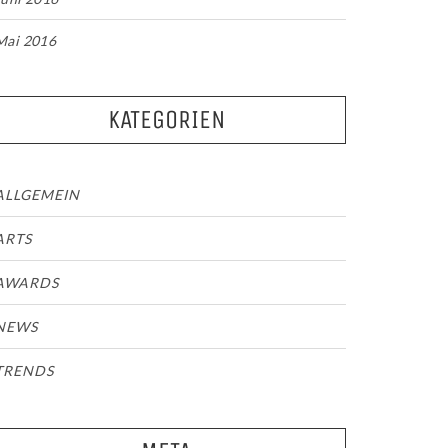
Mai 2016
KATEGORIEN
ALLGEMEIN
ARTS
AWARDS
NEWS
TRENDS