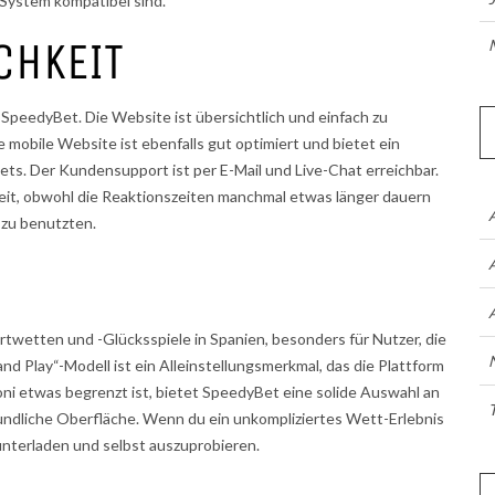
 System kompatibel sind.
CHKEIT
 SpeedyBet. Die Website ist übersichtlich und einfach zu
 mobile Website ist ebenfalls gut optimiert und bietet ein
ts. Der Kundensupport ist per E-Mail und Live-Chat erreichbar.
ereit, obwohl die Reaktionszeiten manchmal etwas länger dauern
 zu benutzten.
rtwetten und -Glücksspiele in Spanien, besonders für Nutzer, die
and Play“-Modell ist ein Alleinstellungsmerkmal, das die Plattform
i etwas begrenzt ist, bietet SpeedyBet eine solide Auswahl an
undliche Oberfläche. Wenn du ein unkompliziertes Wett-Erlebnis
nterladen
und selbst auszuprobieren.