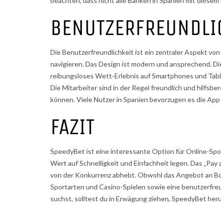
beachten, dass nicht alle Banken in Spanien mit diesem
BENUTZERFREUNDLI
Die Benutzerfreundlichkeit ist ein zentraler Aspekt von
navigieren. Das Design ist modern und ansprechend. Die
reibungsloses Wett-Erlebnis auf Smartphones und Table
Die Mitarbeiter sind in der Regel freundlich und hilfsb
können. Viele Nutzer in Spanien bevorzugen es die App
FAZIT
SpeedyBet ist eine interessante Option für Online-Spo
Wert auf Schnelligkeit und Einfachheit legen. Das „Pay 
von der Konkurrenz abhebt. Obwohl das Angebot an Bon
Sportarten und Casino-Spielen sowie eine benutzerfre
suchst, solltest du in Erwägung ziehen,
SpeedyBet heru