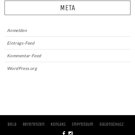
META
Anmelden
Eintrags-Feed
Kommentar-Feed
WordPress.org
BeLa
Referenzen
Kontakt
Impressum
Datenschutz