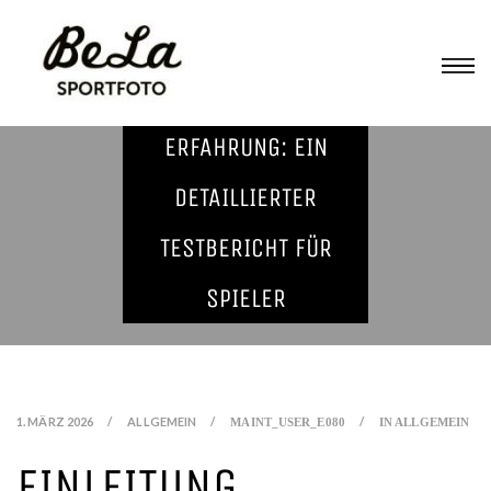
WONDERLUCK
ERFAHRUNG: EIN
DETAILLIERTER
TESTBERICHT FÜR
SPIELER
ALLGEMEIN
1. MÄRZ 2026
ALLGEMEIN
MAINT_USER_E080
IN ALLGEMEIN
EINLEITUNG