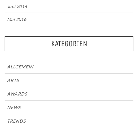
Juni 2016
Mai 2016
KATEGORIEN
ALLGEMEIN
ARTS
AWARDS
NEWS
TRENDS