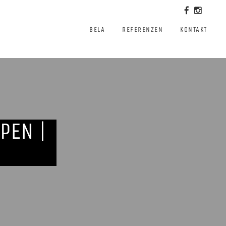
BELA
REFERENZEN
KONTAKT
PEN |