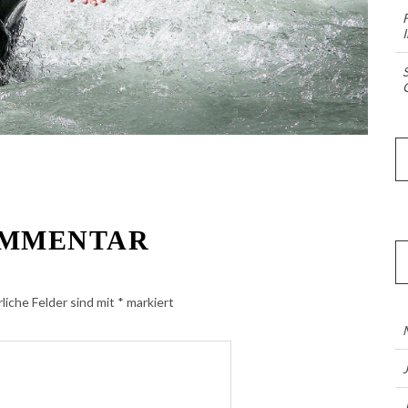
OMMENTAR
rliche Felder sind mit
*
markiert